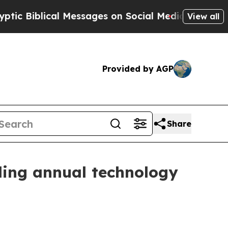
 Messages on Social Media
Big Food vs. The Peopl
View all
Provided by AGP
Share
ding annual technology