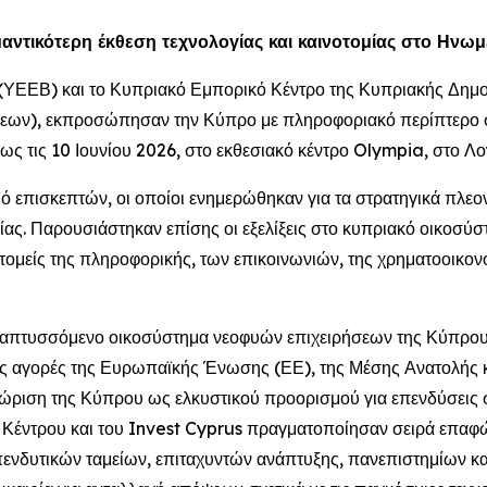
αντικότερη έκθεση τεχνολογίας και καινοτομίας στο Ην
(ΥΕΕΒ) και το Κυπριακό Εμπορικό Κέντρο της Κυπριακής Δημοκ
ν), εκπροσώπησαν την Κύπρο με πληροφοριακό περίπτερο στη
ς τις 10 Ιουνίου 2026, στο εκθεσιακό κέντρο Olympia, στο Λο
ό επισκεπτών, οι οποίοι ενημερώθηκαν για τα στρατηγικά πλε
ίας. Παρουσιάστηκαν επίσης οι εξελίξεις στο κυπριακό οικοσύστ
μείς της πληροφορικής, των επικοινωνιών, της χρηματοοικονομ
αναπτυσσόμενο οικοσύστημα νεοφυών επιχειρήσεων της Κύπρου,
ις αγορές της Ευρωπαϊκής Ένωσης (ΕΕ), της Μέσης Ανατολής κα
ώριση της Κύπρου ως ελκυστικού προορισμού για επενδύσεις στο
έντρου και του Invest Cyprus πραγματοποίησαν σειρά επαφών
ενδυτικών ταμείων, επιταχυντών ανάπτυξης, πανεπιστημίων κ