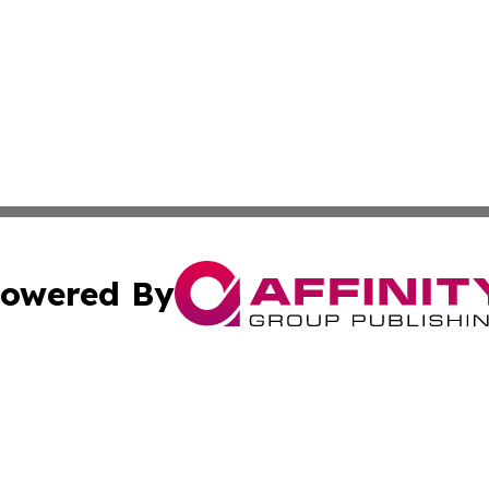
owered By
ubmit Press Release
Terms & Conditions
Copyright/DMCA
. dba Affinity Group Publishing & Cultural Observer of Tu
Cookie Settings / Your Privacy Choices