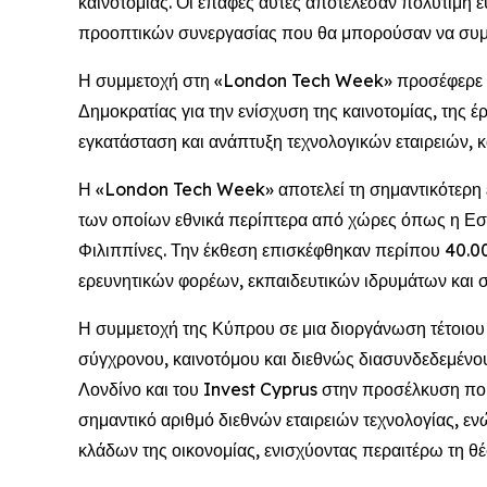
καινοτομίας. Οι επαφές αυτές αποτέλεσαν πολύτιμη ε
προοπτικών συνεργασίας που θα μπορούσαν να συμβ
Η συμμετοχή στη «London Tech Week» προσέφερε επ
Δημοκρατίας για την ενίσχυση της καινοτομίας, της έ
εγκατάσταση και ανάπτυξη τεχνολογικών εταιρειών, κ
Η «London Tech Week» αποτελεί τη σημαντικότερη ετ
των οποίων εθνικά περίπτερα από χώρες όπως η Εσθον
Φιλιππίνες. Την έκθεση επισκέφθηκαν περίπου 40.
ερευνητικών φορέων, εκπαιδευτικών ιδρυμάτων και 
Η συμμετοχή της Κύπρου σε μια διοργάνωση τέτοιου
σύγχρονου, καινοτόμου και διεθνώς διασυνδεδεμένου
Λονδίνο και του Invest Cyprus στην προσέλκυση ποι
σημαντικό αριθμό διεθνών εταιρειών τεχνολογίας, ε
κλάδων της οικονομίας, ενισχύοντας περαιτέρω τη θέ