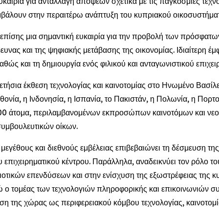
υκαιρία για ανταλλαγή απόψεων σχετικά με τις παγκόσμιες τεχνο
άλουν στην περαιτέρω ανάπτυξη του κυπριακού οικοσυστήματ
ίσης μια σημαντική ευκαιρία για την προβολή των πρόσφατω
ρευνας και της ψηφιακής μετάβασης της οικονομίας. Ιδιαίτερη έ
αθώς και τη δημιουργία ενός φιλικού και ανταγωνιστικού επιχει
ήσια έκθεση τεχνολογίας και καινοτομίας στο Ηνωμένο Βασίλε
ία, η Ινδονησία, η Ισπανία, το Πακιστάν, η Πολωνία, η Πορτογ
000 άτομα, περιλαμβανομένων εκπροσώπων καινοτόμων και νεο
συμβουλευτικών οίκων.
 μεγέθους και διεθνούς εμβέλειας επιβεβαιώνει τη δέσμευση τ
 επιχειρηματικού κέντρου. Παράλληλα, αναδεικνύει τον ρόλο 
οτικών επενδύσεων και στην ενίσχυση της εξωστρέφειας της κ
νώ ο τομέας των τεχνολογιών πληροφορικής και επικοινωνιών 
ση της χώρας ως περιφερειακού κόμβου τεχνολογίας, καινοτομία